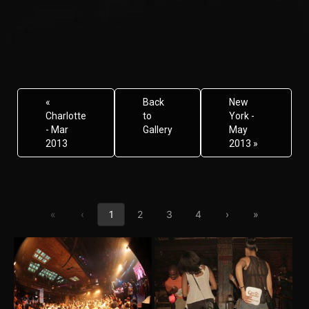
«
Back
New
Charlotte
to
York -
- Mar
Gallery
May
2013
2013 »
First page
Previous page
Next page
Last page
«
‹
1
2
3
4
›
»