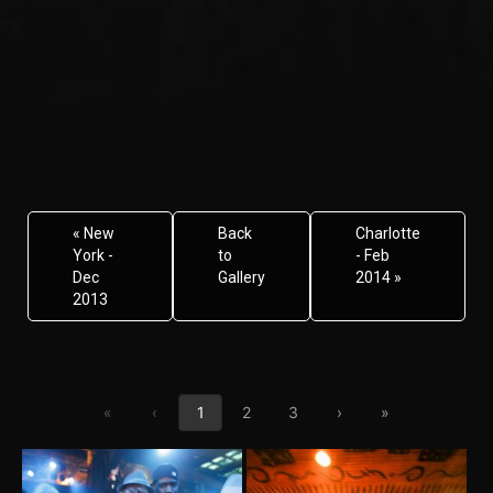
« New
Back
Charlotte
York -
to
- Feb
Dec
Gallery
2014 »
2013
First page
Previous page
Next page
Last page
«
‹
1
2
3
›
»