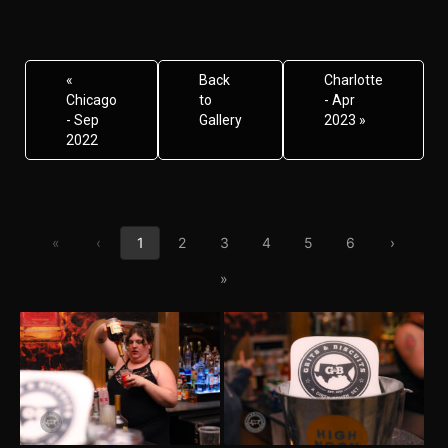
«
Back
Charlotte
Chicago
to
- Apr
- Sep
Gallery
2023 »
2022
First page
Previous page
Next pa
«
‹
1
2
3
4
5
6
›
Last page
»