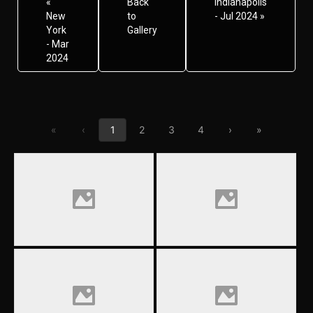
«
Back
Indianapolis
New
to
- Jul 2024 »
York
Gallery
- Mar
2024
First page
Previous page
Next page
Last page
«
‹
1
2
3
4
›
»