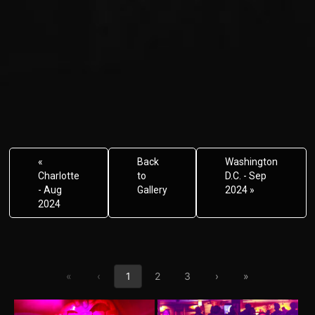
«
Back
Washington
Charlotte
to
D.C. - Sep
- Aug
Gallery
2024 »
2024
First page
Previous page
Next page
Last page
«
‹
1
2
3
›
»